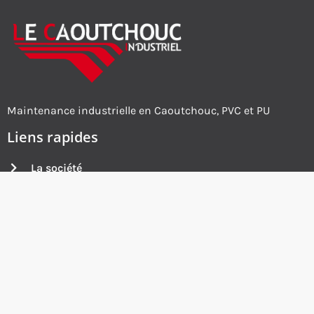
Maintenance industrielle en Caoutchouc, PVC et PU
Liens rapides
La société
Caoutchouc
PVC
Nos services
Contact
6 rue Eugène Hénaff 69200 Vénissieux
contact@lci-caoutchouc.fr